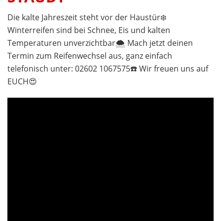
Die kalte Jahreszeit steht vor der Haustür❄️
Winterreifen sind bei Schnee, Eis und kalten
Temperaturen unverzichtbar🌨 Mach jetzt deinen
Termin zum Reifenwechsel aus, ganz einfach
telefonisch unter: 02602 1067575☎️ Wir freuen uns auf
EUCH😍