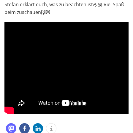
Stefan erklärt euch, was zu beachten ist💪🏼 Viel Spaß
beim zuschauen🙌🏼