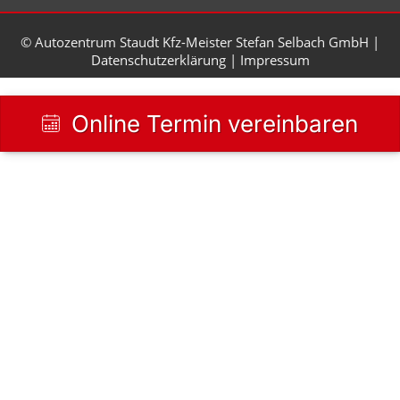
© Autozentrum Staudt Kfz-Meister Stefan Selbach GmbH
|
Datenschutzerklärung
|
Impressum
Online Termin vereinbaren