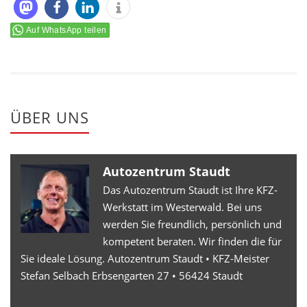
Auf WhatsApp teilen
ÜBER UNS
Autozentrum Staudt
Das Autozentrum Staudt ist Ihre KFZ-
Werkstatt im Westerwald. Bei uns
werden Sie freundlich, persönlich und
kompetent beraten. Wir finden die für
Sie ideale Lösung. Autozentrum Staudt • KFZ-Meister
Stefan Selbach Erbsengarten 27 • 56424 Staudt