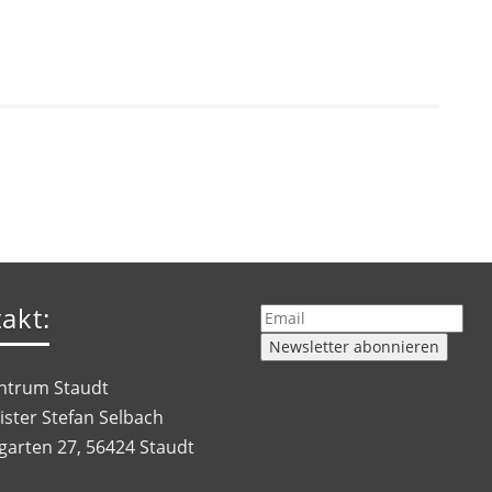
akt:
ntrum Staudt
ister Stefan Selbach
garten 27, 56424 Staudt