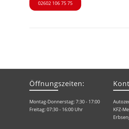
02602 106 75 75
Öffnungszeiten:
Kont
Montag-Donnerstag: 7:30 - 17:00
Autoze
Freitag: 07:30 - 16:00 Uhr
KFZ-Me
Erbsen